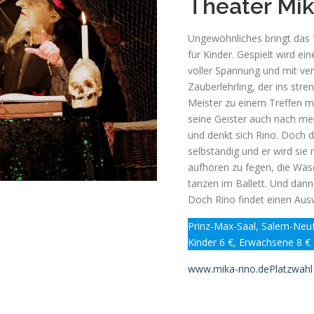
Theater Mik
Ungewöhnliches bringt das 
für Kinder. Gespielt wird e
voller Spannung und mit ver
Zauberlehrling, der ins str
Meister zu einem Treffen mi
seine Geister auch nach me
und denkt sich Rino. Doch 
selbständig und er wird sie 
aufhören zu fegen, die Wäs
tanzen im Ballett. Und dan
Doch Rino findet einen Aus
Prinz-Max-Saal, Salem-Neu
Kinder 6 €, Erwachsene 8 €
www.mika-rino.de
Platzwahl