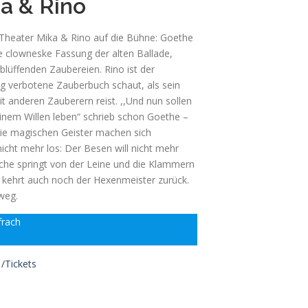
a & Rino
Theater Mika & Rino auf die Bühne: Goethe
ine clowneske Fassung der alten Ballade,
blüffenden Zaubereien. Rino ist der
eng verbotene Zauberbuch schaut, als sein
t anderen Zauberern reist. ,,Und nun sollen
inem Willen leben“ schrieb schon Goethe –
die magischen Geister machen sich
nicht mehr los: Der Besen will nicht mehr
che springt von der Leine und die Klammern
n kehrt auch noch der Hexenmeister zurück.
weg.
frach
 /Tickets