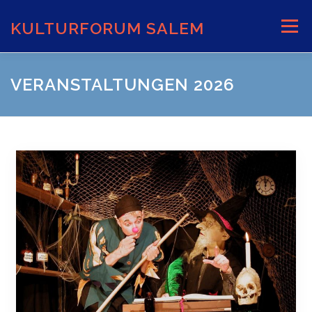
Zum
Inhalt
KULTURFORUM SALEM
Menü
springen
AKTUELLES
VERANSTALTUNGEN
VERANSTALTUNGEN 2026
INFORMATIONEN
VERANSTALTUNGSORTE