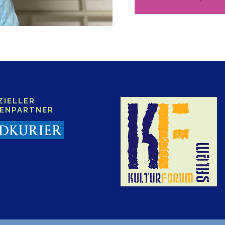
ZIELLER
IENPARTNER