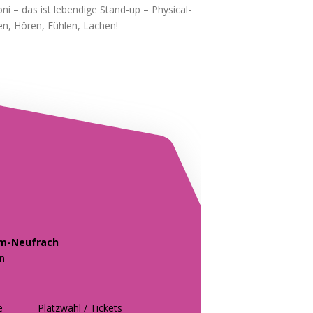
i – das ist lebendige Stand-up – Physical-
en, Hören, Fühlen, Lachen!
em-Neufrach
en
e
Platzwahl / Tickets