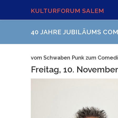
Zum
Inhalt
KULTURFORUM SALEM
springen
40 JAHRE JUBILÄUMS CO
vom Schwaben Punk zum Comed
Freitag, 10. November