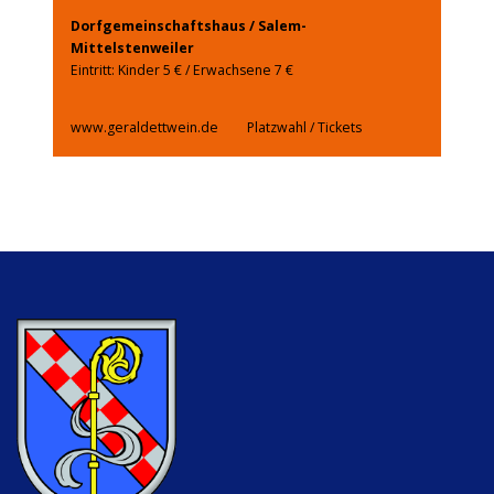
Dorfgemeinschaftshaus / Salem-
Mittelstenweiler
Eintritt: Kinder 5 € / Erwachsene 7 €
www.geraldettwein.de
Platzwahl / Tickets