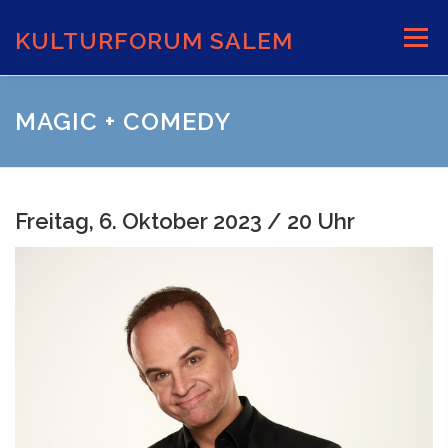
Zum
Inhalt
KULTURFORUM SALEM
Menü
springen
AKTUELLES
VERANSTALTUNGEN
MAGIC + COMEDY
INFORMATIONEN
VERANSTALTUNGSORTE
Freitag, 6. Oktober 2023 / 20 Uhr