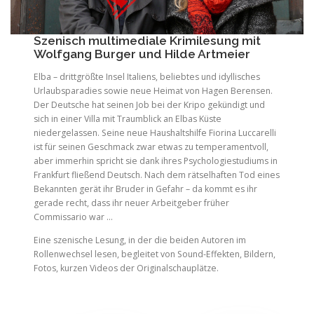
Szenisch multimediale Krimilesung mit
Wolfgang Burger und Hilde Artmeier
Elba – drittgrößte Insel Italiens, beliebtes und idyllisches
Urlaubsparadies sowie neue Heimat von Hagen Berensen.
Der Deutsche hat seinen Job bei der Kripo gekündigt und
sich in einer Villa mit Traumblick an Elbas Küste
niedergelassen. Seine neue Haushaltshilfe Fiorina Luccarelli
ist für seinen Geschmack zwar etwas zu temperamentvoll,
aber immerhin spricht sie dank ihres Psychologiestudiums in
Frankfurt fließend Deutsch. Nach dem rätselhaften Tod eines
Bekannten gerät ihr Bruder in Gefahr – da kommt es ihr
gerade recht, dass ihr neuer Arbeitgeber früher
Commissario war …
Eine szenische Lesung, in der die beiden Autoren im
Rollenwechsel lesen, begleitet von Sound-Effekten, Bildern,
Fotos, kurzen Videos der Originalschauplätze.