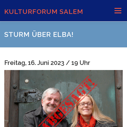
Zum
Inhalt
KULTURFORUM SALEM
Menü
springen
AKTUELLES
VERANSTALTUNGEN
STURM ÜBER ELBA!
INFORMATIONEN
VERANSTALTUNGSORTE
Freitag, 16. Juni 2023 / 19 Uhr