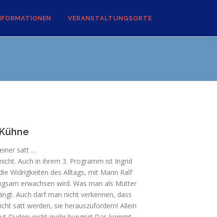
NFORMATIONEN
VERANSTALTUNGSORTE
 Kühne
einer satt …
nicht. Auch in ihrem 3. Programm ist Ingrid
ie Widrigkeiten des Alltags, mit Mann Ralf
angsam erwachsen wird. Was man als Mutter
ängt. Auch darf man nicht verkennen, dass
cht satt werden, sie herauszufordern! Allein
laut Duden: nicht mehr hungrig! Das kommt