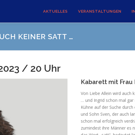
AKTUELLES
VERANSTALTUNGEN
I
UCH KEINER SATT …
2023 / 20 Uhr
Kabarett mit Frau
Von Liebe Allein wird auch k
… und Ingrid schon mal gar 
Kühne auf der Suche durch d
und Sohn Sven, der auch l
schon mal erfolgreich verdr
zumindest ihre Männer es ni
das Wort „satt“, bedeutet 