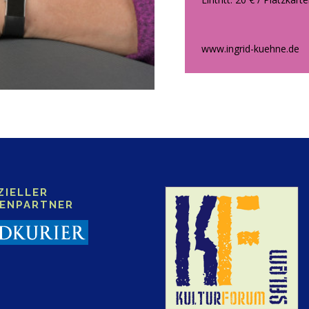
www.ingrid-kuehne.de
ZIELLER
IENPARTNER