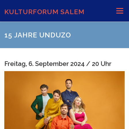
Zum
Inhalt
KULTURFORUM SALEM
Menü
springen
AKTUELLES
VERANSTALTUNGEN
15 JAHRE UNDUZO
INFORMATIONEN
VERANSTALTUNGSORTE
Freitag, 6. September 2024 / 20 Uhr