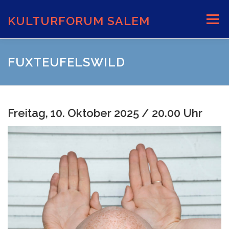
Zum
Inhalt
KULTURFORUM SALEM
Menü
springen
AKTUELLES
VERANSTALTUNGEN
FUXTEUFELSWILD
INFORMATIONEN
VERANSTALTUNGSORTE
Freitag, 10. Oktober 2025 / 20.00 Uhr