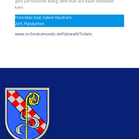
ganz persönlicher Klang, dem man sich kaum entziehen
kann.
Prinz-Max-Saal, Salem-Neufrach
20 €, Platzkarten
www.orchestramondo.de
Platzwahl/Tickets