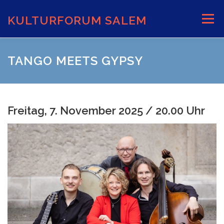
Zum
Inhalt
KULTURFORUM SALEM
Menü
springen
AKTUELLES
VERANSTALTUNGEN
TANGO MEETS GYPSY
INFORMATIONEN
VERANSTALTUNGSORTE
Freitag, 7. November 2025 / 20.00 Uhr