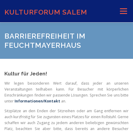
Zum
Inhalt
KULTURFORUM SALEM
Menü
springen
AKTUELLES
VERANSTALTUNGEN
BARRIEREFREIHEIT IM
FEUCHTMAYERHAUS
INFORMATIONEN
VERANSTALTUNGSORTE
Kultur für Jeden!
Wir legen besonderen Wert darauf, dass jeder an unseren
Veranstaltungen teilhaben kann. Für Besucher mit körperlichen
Einschränkungen finden wir passende Lösungen. Sprechen Sie uns bitte
unter
Informationen/Kontakt
an.
Sitzplätze an den Enden der Sitzreihen oder am Gang entfernen wir
auch kurzfristig für Sie zugunsten eines Platzes für einen Rollstuhl. Gerne
schaffen wir auch Zugang zu jedem anderen beliebigen gewünschten
Platz, beachten Sie aber bitte, dass bereits an andere Besucher