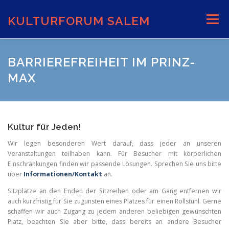
Zum
Inhalt
KULTURFORUM SALEM
Menü
springen
AKTUELLES
VERANSTALTUNGEN
BARRIEREFREIHEIT IM PRINZ-
MAX
INFORMATIONEN
VERANSTALTUNGSORTE
Kultur für Jeden!
Wir legen besonderen Wert darauf, dass jeder an unseren
Veranstaltungen teilhaben kann. Für Besucher mit körperlichen
Einschränkungen finden wir passende Lösungen. Sprechen Sie uns bitte
über
Informationen/Kontakt
an.
Sitzplätze an den Enden der Sitzreihen oder am Gang entfernen wir
auch kurzfristig für Sie zugunsten eines Platzes für einen Rollstuhl. Gerne
schaffen wir auch Zugang zu jedem anderen beliebigen gewünschten
Platz, beachten Sie aber bitte, dass bereits an andere Besucher