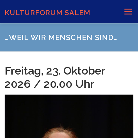
Zum
Inhalt
KULTURFORUM SALEM
Menü
springen
AKTUELLES
VERANSTALTUNGEN
…WEIL WIR MENSCHEN SIND…
INFORMATIONEN
VERANSTALTUNGSORTE
Freitag, 23. Oktober
2026 / 20.00 Uhr