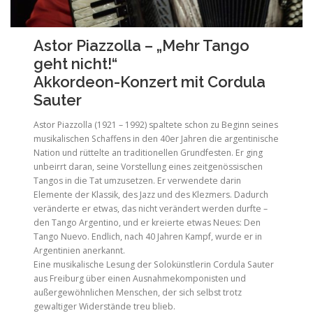
Astor Piazzolla – „Mehr Tango
geht nicht!“
Akkordeon-Konzert mit Cordula
Sauter
Astor Piazzolla (1921 – 1992) spaltete schon zu Beginn seines
musikalischen Schaffens in den 40er Jahren die argentinische
Nation und rüttelte an traditionellen Grundfesten. Er ging
unbeirrt daran, seine Vorstellung eines zeitgenössischen
Tangos in die Tat umzusetzen. Er verwendete darin
Elemente der Klassik, des Jazz und des Klezmers. Dadurch
veränderte er etwas, das nicht verändert werden durfte –
den Tango Argentino, und er kreierte etwas Neues: Den
Tango Nuevo. Endlich, nach 40 Jahren Kampf, wurde er in
Argentinien anerkannt.
Eine musikalische Lesung der Solokünstlerin Cordula Sauter
aus Freiburg über einen Ausnahmekomponisten und
außergewöhnlichen Menschen, der sich selbst trotz
gewaltiger Widerstände treu blieb.