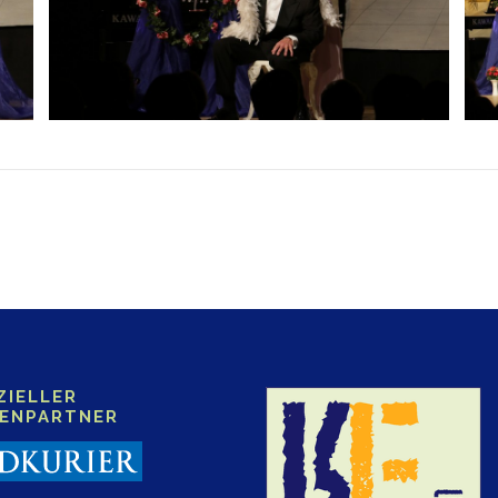
ZIELLER
IENPARTNER