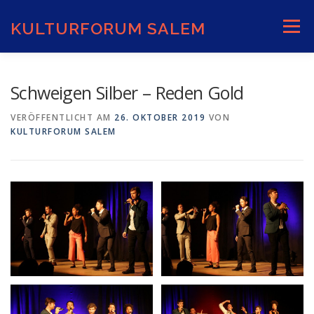
Zum
Inhalt
KULTURFORUM SALEM
Menü
springen
AKTUELLES
VERANSTALTUNGEN
Schweigen Silber – Reden Gold
VERÖFFENTLICHT AM
26. OKTOBER 2019
VON
KULTURFORUM SALEM
INFORMATIONEN
VERANSTALTUNGSORTE