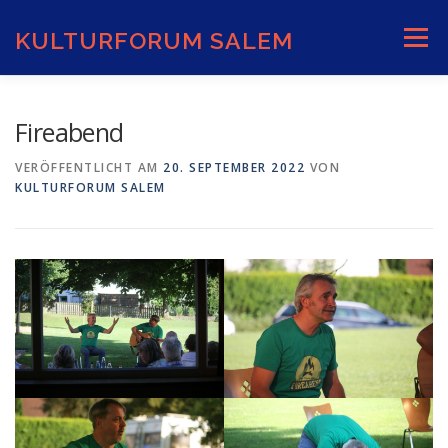
Zum
Inhalt
KULTURFORUM SALEM
Menü
springen
AKTUELLES
VERANSTALTUNGEN
Fireabend
VERÖFFENTLICHT AM
20. SEPTEMBER 2022
VON
KULTURFORUM SALEM
INFORMATIONEN
VERANSTALTUNGSORTE