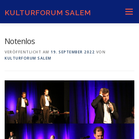
Zum
Inhalt
KULTURFORUM SALEM
Menü
springen
AKTUELLES
VERANSTALTUNGEN
Notenlos
VERÖFFENTLICHT AM
19. SEPTEMBER 2022
VON
KULTURFORUM SALEM
INFORMATIONEN
VERANSTALTUNGSORTE